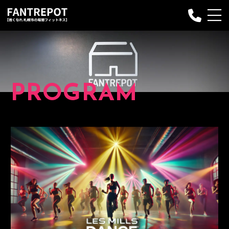
Fantrepotについて
プランのご案内
PROGRAM
プログラム
お申し込み
インストラクター
Q&A
お客様の声
ブログ
お問い合わせ