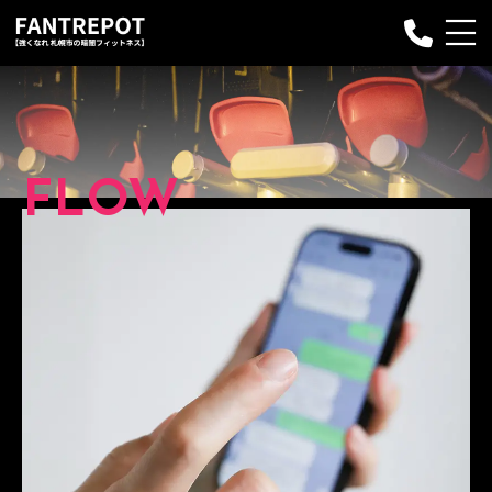
Fantrepotについて
プランのご案内
FLOW
プログラム
お申し込み
インストラクター
Q&A
お客様の声
ブログ
お問い合わせ