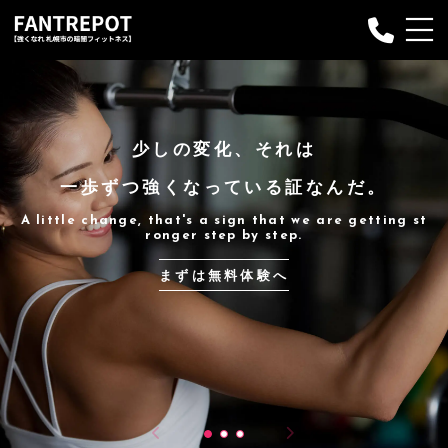
Fantrepotについて
プランのご案内
少しの変化、それは
プログラム
一歩ずつ強くなっている証なんだ。
お申し込み
A little change, that's a sign that we are getting st
ronger step by step.
インストラクター
まずは無料体験へ
Q&A
お客様の声
ブログ
お問い合わせ