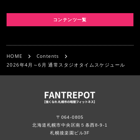
e
l
b
コンテンツ一覧
o
o
k
HOME
Contents
2026年4月～6月 通常スタジオタイムスケジュール
〒064-0805
北海道札幌市中央区南５条西8-9-1
札幌後楽園ビル3F