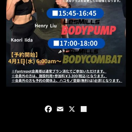
F
E
X
共
a
m
有
c
ai