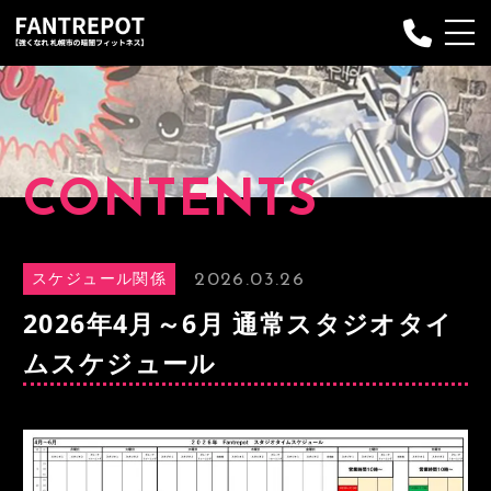
Fantrepotについて
プランのご案内
CONTENTS
プログラム
お申し込み
2026.03.26
スケジュール関係
インストラクター
2026年4月～6月 通常スタジオタイ
Q&A
ムスケジュール
お客様の声
ブログ
お問い合わせ