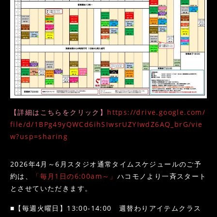
Instagram
Access
【詳細はこちらをクリック】
https://drive.google.com/
file/d/1BPg49yQWCd6ihSIwsrUZYIwdZ6AQ_brG/vie
w?usp=sharing
2026年4月～6月スタジオ通常タイムスケジュールのご予
約は、
「毎月1日の6:00am～」
ハコモノより一斉スタート
とさせていただきます。
■【毎週火曜日】13:00-14:00 週替わりアイテムクラス