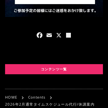
F
E
X
共
a
m
有
c
ai
e
l
b
コンテンツ一覧
o
o
k
HOME
Contents
2026年2月通常タイムスケジュール代行/休講案内