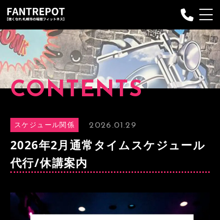
Fantrepotについて
プランのご案内
CONTENTS
プログラム
お申し込み
2026.01.29
スケジュール関係
インストラクター
2026年2月通常タイムスケジュール
Q&A
代行/休講案内
お客様の声
ブログ
お問い合わせ