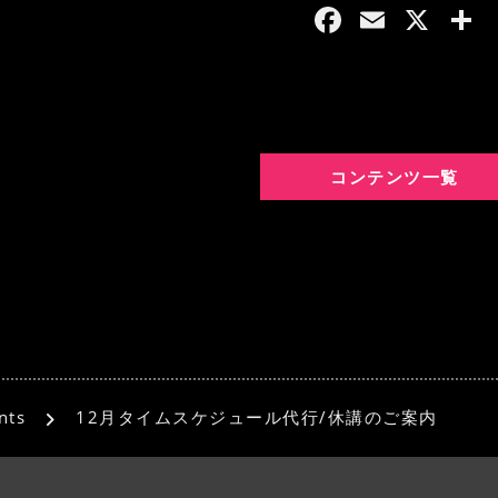
F
E
X
a
m
c
ai
e
l
b
コンテンツ一覧
o
o
k
nts
12月タイムスケジュール代行/休講のご案内