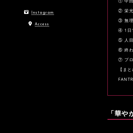
① 中
② 栄
Instagram
③ 無
Access
④ 1
⑤ 人
⑥ 終
⑦ プ
【まと
FAN
「華や