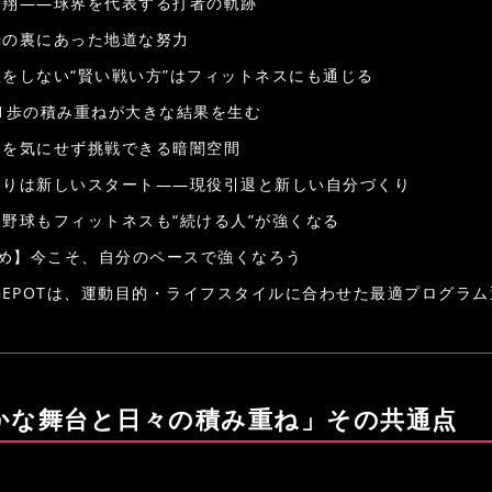
田翔——球界を代表する打者の軌跡
光の裏にあった地道な努力
理をしない“賢い戦い方”はフィットネスにも通じる
日1歩の積み重ねが大きな結果を生む
目を気にせず挑戦できる暗闇空間
わりは新しいスタート——現役引退と新しい自分づくり
ロ野球もフィットネスも“続ける人”が強くなる
め】今こそ、自分のペースで強くなろう
TREPOTは、運動目的・ライフスタイルに合わせた最適プログラ
かな舞台と日々の積み重ね」その共通点