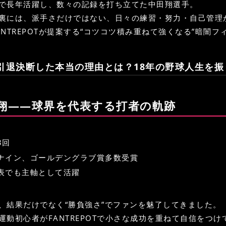
で長年活躍し、数々の記録を打ち立てた中田翔選手。
裏には、派手さだけではない、日々の練習・努力・自己管理
ANTREPOTが提案する“コツコツ積み重ねて強くなる”暗闇
引退決断した本当の理由とは？18年の野球人生を振
田翔——球界を代表する打者の軌跡
3回
ナイン、ゴールデングラブ賞多数受賞
表でも主軸として活躍
、結果だけでなく“勝負強さ”でファンを魅了してきました。
運動初心者がFANTREPOTで小さな成功を重ねて自信をつ