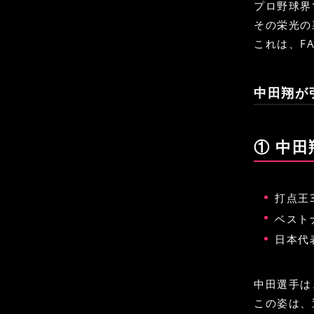
プロ野球界
その栄光の
これは、F
中田翔が
① 中
打点王
ベスト
日本代
中田選手は
この姿は、