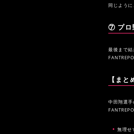
同じように
⑦ プ
最後まで結
FANTR
【まと
中田翔選手
FANTR
無理せ