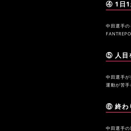
④ 1
中田選手の
FANTR
⑤ 人
中田選手が
運動が苦手
⑥ 終
中田選手の