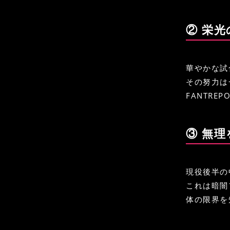
② 栄
華やかな試
その努力は
FANTR
③ 無
現役後半の
これは暗闇
体の限界を