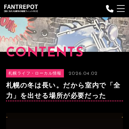
Fantrepotについて
プランのご案内
CONTENTS
プログラム
お申し込み
2026.04.02
札幌ライフ・ローカル情報
インストラクター
札幌の冬は長い。だから室内で「全
Q&A
力」を出せる場所が必要だった
お客様の声
ブログ
お問い合わせ