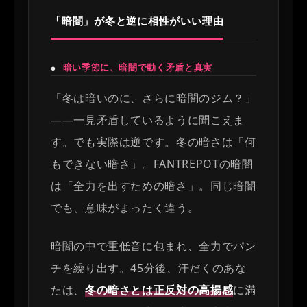
「暗闇」が冬と逆に相性がいい理由
暗い季節に、暗闇で動く矛盾と真実
●
「冬は暗いのに、さらに暗闇のジム？」
——一見矛盾しているように聞こえま
す。でも実際は逆です。冬の暗さは「何
もできない暗さ」。FANTREPOTの暗闇
は「全力を出すための暗さ」。同じ暗闇
でも、意味がまったく違う。
暗闇の中で重低音に包まれ、全力でパン
チを繰り出す。45分後、汗だくのあな
たは、
冬の暗さとは正反対の高揚感
に満