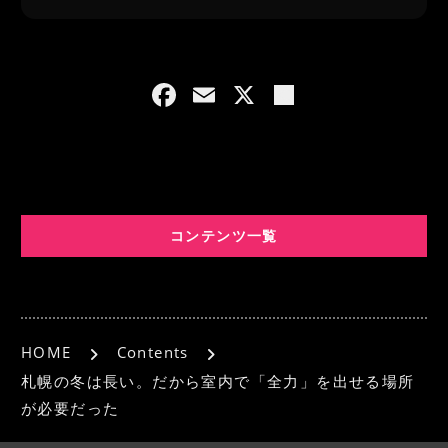
F
E
X
共
a
m
有
c
ai
e
l
b
コンテンツ一覧
o
o
k
HOME
Contents
札幌の冬は長い。だから室内で「全力」を出せる場所
が必要だった